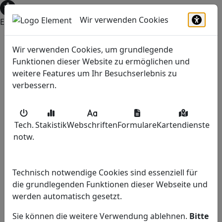
Wir verwenden Cookies
Einstellungen zur Barrierefreiheit öffnen
Barrie
Wir verwenden Cookies, um grundlegende
Funktionen dieser Website zu ermöglichen und
weitere Features um Ihr Besuchserlebnis zu
verbessern.
Rufen Sie uns an
(0 24 27) 452
Tech.
Stakistik
Webschriften
Formulare
Kartendienste
Schreiben Sie uns
notw
.
info@haus-kappen.de
Haben Sie Fragen?
Technisch notwendige Cookies sind essenziell für
Ansprechpartner
die grundlegenden Funktionen dieser Webseite und
werden automatisch gesetzt.
Beratung vor Ort?
Sie können die weitere Verwendung ablehnen.
Bitte
Termin vereinbaren