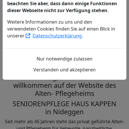
beachten Sie aber, dass dann einige Funktionen
dieser Webseite nicht zur Verfügung stehen
.
Weitere Informationen zu uns und den
verwendeten Cookies finden Sie auf einen Blick in
Respektvolle, liebevolle Betreuung
unserer
Datenschutzerklärung
.
jeden Tag aufs Neue!
Herzlich Willkommen
Nur notwendige zulassen
Verstanden und akzeptieren
Guten Tag, fühlen Sie sich
willkommen auf der Website des
Alten- Pflegeheims
SENIORENPFLEGE HAUS KAPPEN
in Nideggen
Seit mehr als 45 Jahren steht das privat geführte Alten-
und Pflegeheim für liebevolle, ganzheitliche,