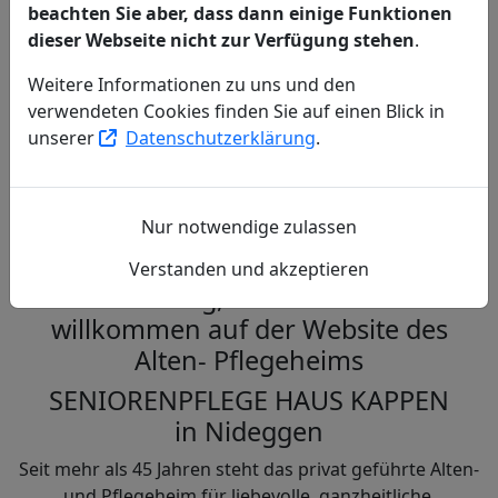
beachten Sie aber, dass dann einige Funktionen
dieser Webseite nicht zur Verfügung stehen
.
Weitere Informationen zu uns und den
verwendeten Cookies finden Sie auf einen Blick in
Respektvolle, liebevolle Betreuung
unserer
Datenschutzerklärung
.
jeden Tag aufs Neue!
Herzlich Willkommen
Nur notwendige zulassen
Verstanden und akzeptieren
Guten Tag, fühlen Sie sich
willkommen auf der Website des
Alten- Pflegeheims
SENIORENPFLEGE HAUS KAPPEN
in Nideggen
Seit mehr als 45 Jahren steht das privat geführte Alten-
und Pflegeheim für liebevolle, ganzheitliche,