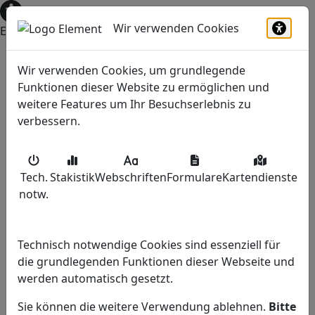
Wir verwenden Cookies
Einstellungen zur Barrierefreiheit öffnen
Barrie
Wir verwenden Cookies, um grundlegende
Funktionen dieser Website zu ermöglichen und
weitere Features um Ihr Besuchserlebnis zu
verbessern.
Rufen Sie uns an
(0 24 27) 452
Tech.
Stakistik
Webschriften
Formulare
Kartendienste
Schreiben Sie uns
notw
.
info@haus-kappen.de
Haben Sie Fragen?
Technisch notwendige Cookies sind essenziell für
Ansprechpartner
die grundlegenden Funktionen dieser Webseite und
werden automatisch gesetzt.
Beratung vor Ort?
Sie können die weitere Verwendung ablehnen.
Bitte
Termin vereinbaren