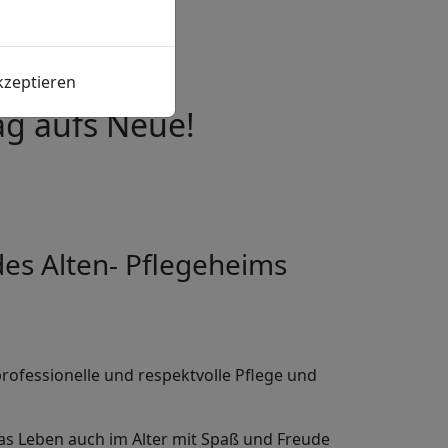
kzeptieren
ag aufs Neue!
des Alten- Pflegeheims
 professionelle und respektvolle Pflege und
das Leben auch im Alter mit Spaß und Freude