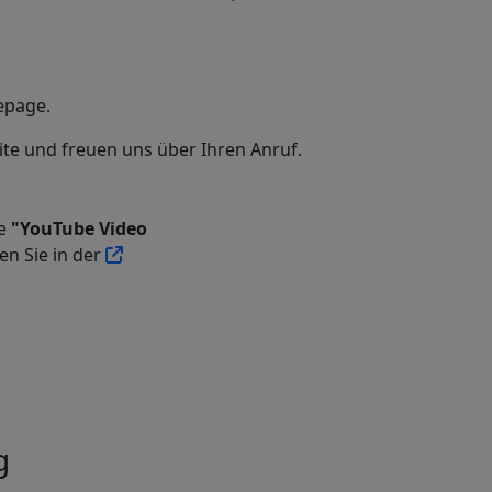
epage.
te und freuen uns über Ihren Anruf.
he
"YouTube Video
en Sie in der
g