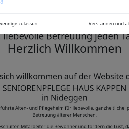
ng
.
wendige zulassen
Verstanden und a
, liebevolle Betreuung jeden T
Herzlich Willkommen
 sich willkommen auf der Website 
SENIORENPFLEGE HAUS KAPPEN
in Nideggen
eführte Alten- und Pflegeheim für liebevolle, ganzheitliche,
Betreuung älterer Menschen.
eschulten Mitarbeiter die Bewohner und fördern die Lust, 