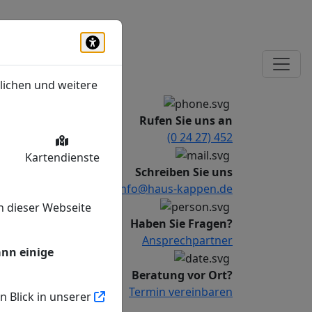
Barrierefreiheits-Tools öffnen
lichen und weitere
Rufen Sie uns an
(0 24 27) 452
Kartendienste
Schreiben Sie uns
info@haus-kappen.de
n dieser Webseite
Haben Sie Fragen?
Ansprechpartner
ann einige
Beratung vor Ort?
Termin vereinbaren
n Blick in unserer