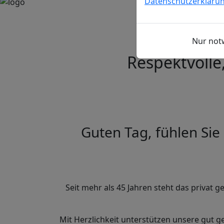
Datenschutzerkläru
Nur not
Respektvolle
Guten Tag, fühlen Sie
Seit mehr als 45 Jahren steht das privat g
Mit Herzlichkeit unterstützen unsere gut g